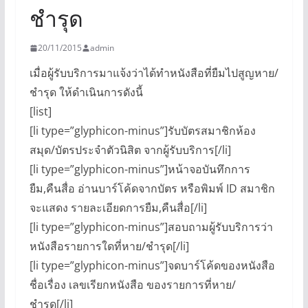
ชำรุด
20/11/2015
admin
เมื่อผู้รับบริการมาแจ้งว่าได้ทำหนังสือที่ยืมไปสูญหาย/
ชำรุด ให้ดำเนินการดังนี้
[list]
[li type=”glyphicon-minus”]รับบัตรสมาชิกห้อง
สมุด/บัตรประจำตัวนิสิต จากผู้รับบริการ[/li]
[li type=”glyphicon-minus”]หน้าจอบันทึกการ
ยืม,คืนสื่อ อ่านบาร์โค้ดจากบัตร หรือพิมพ์ ID สมาชิก
จะแสดง รายละเอียดการยืม,คืนสื่อ[/li]
[li type=”glyphicon-minus”]สอบถามผู้รับบริการว่า
หนังสือรายการใดที่หาย/ชำรุด[/li]
[li type=”glyphicon-minus”]จดบาร์โค้ดของหนังสือ
ชื่อเรื่อง เลขเรียกหนังสือ ของรายการที่หาย/
ชำรุด[/li]