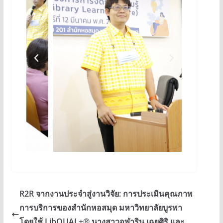
R2R จากงานประจำสู่งานวิจัย: การประเมินคุณภาพ
การบริการของสำนักหอสมุด มหาวิทยาลัยบูรพา
โดยใช้ LibQUAL+® นางสาวอุฬาริน เฉยศิริ และ