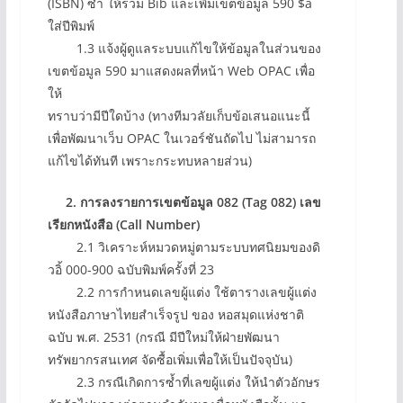
(ISBN) ซ้ำ ให้รวม Bib และเพิ่มเขตข้อมูล 590 $a
ใส่ปีพิมพ์
1.3 แจ้งผู้ดูแลระบบแก้ไขให้ข้อมูลในส่วนของ
เขตข้อมูล 590 มาแสดงผลที่หน้า Web OPAC เพื่อ
ให้
ทราบว่ามีปีใดบ้าง (ทางทีมวลัยเก็บข้อเสนอแนะนี้
เพื่อพัฒนาเว็บ OPAC ในเวอร์ชันถัดไป ไม่สามารถ
แก้ไขได้ทันที เพราะกระทบหลายส่วน)
2. การลงรายการเขตข้อมูล 082 (Tag 082) เลข
เรียกหนังสือ (Call Number)
2.1 วิเคราะห์หมวดหมู่ตามระบบทศนิยมของดิ
วอิ้ 000-900 ฉบับพิมพ์ครั้งที่ 23
2.2 การกำหนดเลขผู้แต่ง ใช้ตารางเลขผู้แต่ง
หนังสือภาษาไทยสำเร็จรูป ของ หอสมุดแห่งชาติ
ฉบับ พ.ศ. 2531 (กรณี มีปีใหม่ให้ฝ่ายพัฒนา
ทรัพยากรสนเทศ จัดซื้อเพิ่มเพื่อให้เป็นปัจจุบัน)
2.3 กรณีเกิดการซ้ำที่เลฃผู้แต่ง ให้นำตัวอักษร